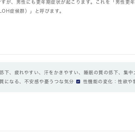
すが、男性にも更年期症状が起こります。これを「男性更年
me： LOH症候群）」と呼びます。
低下、疲れやすい、汗をかきやすい、睡眠の質の低下、集中
質になる、不安感や憂うつな気分
性機能の変化：性欲や