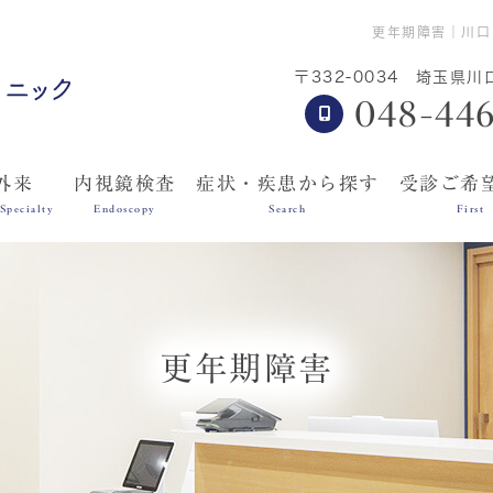
更年期障害｜川口
〒332-0034
埼玉県川
048-446
外来
内視鏡検査
症状・疾患から探す
受診ご希
Specialty
Endoscopy
Search
First
更年期障害