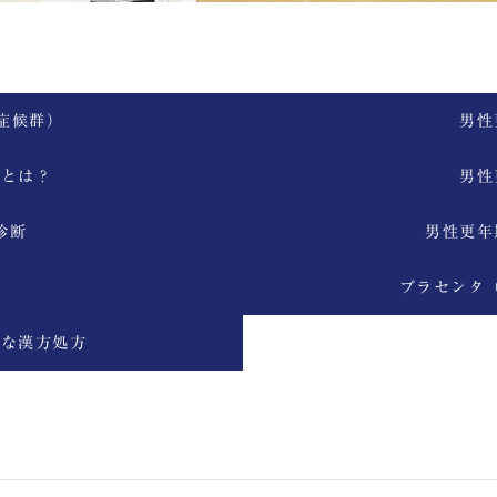
症候群）
男性
因とは？
男性
診断
男性更年
害
プラセンタ
的な漢方処方