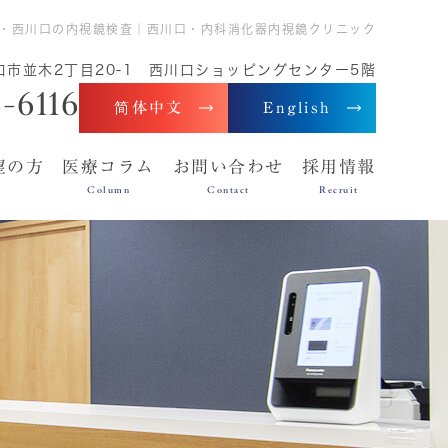
・西川口の内視鏡検査｜西川口・内科消化器内視鏡クリニック
口市並木2丁目20-1 西川口ショッピングセンター5階
-6116
简体中文
English
望の方
医療コラム
お問い合わせ
採用情報
Column
Contact
Recruit