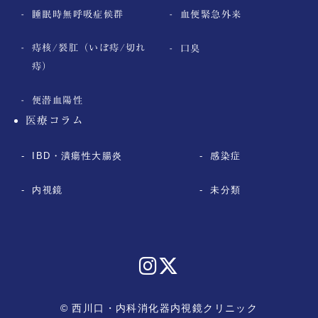
睡眠時無呼吸症候群
血便緊急外来
痔核/裂肛（いぼ痔/切れ
口臭
痔）
便潜血陽性
医療コラム
IBD・潰瘍性大腸炎
感染症
内視鏡
未分類
© 西川口・内科消化器内視鏡クリニック